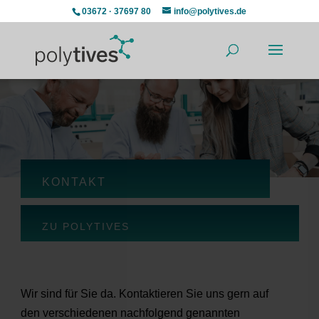
03672 · 37697 80
info@polytives.de
KONTAKT
ZU POLYTIVES
Wir sind für Sie da. Kontaktieren Sie uns gern auf
den verschiedenen nachfolgend genannten