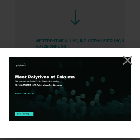
"
WEITERENTWICKLUNG, INDUSTRIALISIERUNG &
AUSZEICHNUNG
2023
Im Jahr 2023 haben wir industriell
skaliert, viele Messen besucht – unter
anderem zum ersten Mal die Fakuma –
und zum krönenden Abschluss am Ende
des Jahres den Lothar-Späth-Award
gewonnen.