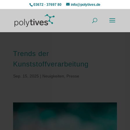
03672 · 37697 80
info@polytives.de
Trends der
Kunststoffverarbeitung
Sep. 15, 2025
|
Neuigkeiten
,
Presse