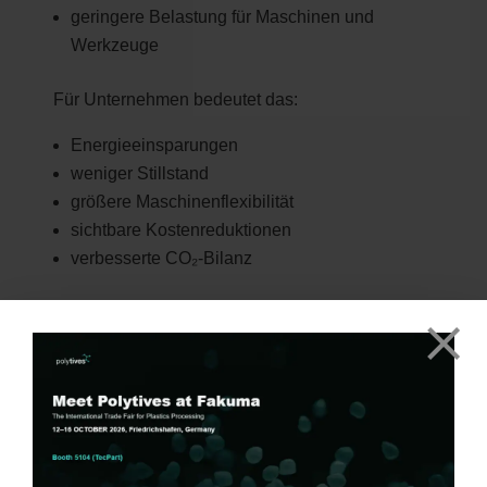
geringere Belastung für Maschinen und
Werkzeuge
Für Unternehmen bedeutet das:
Energieeinsparungen
weniger Stillstand
größere Maschinenflexibilität
sichtbare Kostenreduktionen
verbesserte CO₂-Bilanz
Ein klarer Wettbewerbsvorteil – und einer der
stärksten Trends der Kunststoffverarbeitung.
Spielräume erweitern, ohne
Materialeigenschaften zu
verlieren