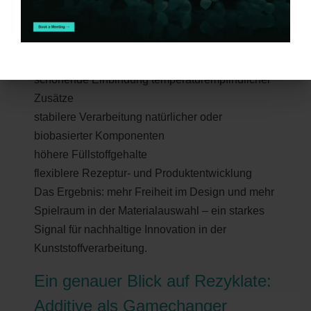
Dank der reduzierten Verarbeitungstemperaturen
erweitern polymere Additive das Prozessfenster
erheblich. Das ermöglicht:
schonende Einbindung temperaturempfindlicher
Zusätze
stabilere Verarbeitung natürlicher oder
biobasierter Komponenten
höhere Füllstoffgehalte
flexiblere Rezeptur- und Produktentwicklung
Das Ergebnis: mehr Freiheit im Design und mehr
Spielraum in der Materialauswahl – ein starkes
Signal für nachhaltige Innovation in der
Kunststoffverarbeitung.
Ein genauer Blick auf Rezyklate:
Additive als Gamechanger