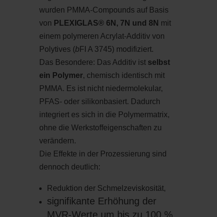
wurden PMMA-Compounds auf Basis
von
PLEXIGLAS® 6N, 7N und 8N
mit
einem polymeren Acrylat-Additiv von
Polytives (
b
FI A 3745) modifiziert.
Das Besondere: Das Additiv ist
selbst
ein Polymer
, chemisch identisch mit
PMMA. Es ist nicht niedermolekular,
PFAS- oder silikonbasiert. Dadurch
integriert es sich in die Polymermatrix,
ohne die Werkstoffeigenschaften zu
verändern.
Die Effekte in der Prozessierung sind
dennoch deutlich:
Reduktion der Schmelzeviskosität,
signifikante Erhöhung der
MVR-Werte um bis zu 100 %