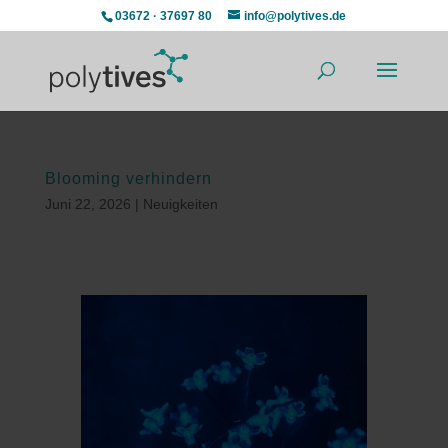
03672 · 37697 80
info@polytives.de
Blooming verhindern
Juni 22, 2026
|
Neuigkeiten