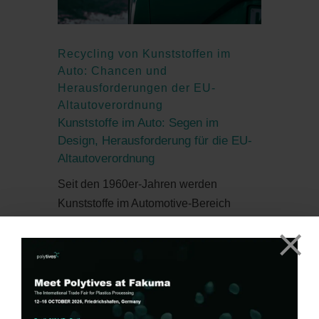
Recycling von Kunststoffen im
Auto: Chancen und
Herausforderungen der EU-
Altautoverordnung
Kunststoffe im Auto: Segen im
Design, Herausforderung für die EU-
Altautoverordnung
Seit den 1960er-Jahren werden
Kunststoffe im Automotive-Bereich
verbaut. Während Stahl und Aluminium
weiterhin wichtige Materialien sind,
rangieren Kunststoffe mittlerweile bei
einem Anteil an der Gesamtmasse eines
Fahrzeugs von durchschnittlich 15 %,
was etwa 150-200 kg pro Fahrzeug