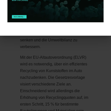
entsprechen (Quelle:
Plastics Europe
).
Besonders die Gewichtsreduktion, die
durch den Einsatz von Kunststoffen wie
Polypropylen (PP) ermöglicht wird, trägt
dazu bei, den Kraftstoffverbrauch zu
senken und die Umweltbilanz zu
verbessern.
Mit der EU-Altautoverordnung (ELVR)
wird es notwendig, über ein effizientes
Recycling von Kunststoffen im Auto
nachzudenken. Die Gesetzesvorlage
visiert verschiedene Ziele an.
Einschneidend wird allerdings die
Erhöhung von Recyclingquoten auf, im
ersten Schritt, 15 % für bestimmte
Bauteilgruppen und Materialien sein.